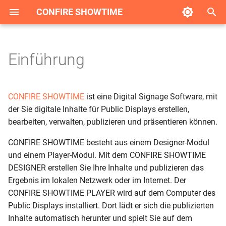
CONFIRE SHOWTIME
S
u
Einführung
Anwendungsbereiche
Projekte erstellen
Publikationsorte
Auto Logon
Android
Projektdatei erstellen
Im lokalen Netzwerk
Projekte abonnieren
Projektarchive erstellen
FTP
Bildschirmauflösungen
Android einrichten
c
h
Highlights
Projekte publizieren
Layouts
Automatisierung
System herunterfahren
Ressourcen verwalten
Auf FTP
Projekte lokal hinzufügen
Projektarchive öffnen
WebDAV
Markdown
Android Hardreset
CONFIRE SHOWTIME
ist eine Digital Signage Software, mit
e
der Sie digitale Inhalte für Public Displays erstellen,
Projekte präsentieren
Fernwartung
Installationsprotokoll
Layouts verwalten
Auf WebDAV
Projekte starten
DropBox
CSS nutzen
Entwicklermodus
bearbeiten, verwalten, publizieren und präsentieren können.
w
Projekte versenden
Interaktion mit Web-Seiten
CONFIRE SHOWTIME besteht aus einem Designer-Modul
Showcases verwalten
Auf OneDrive
Microsoft OneDrive
RSS nutzen
i
und einem Player-Modul. Mit dem CONFIRE SHOWTIME
r
Zeitpläne verwalten
Auf Google Drive
Google Drive
DESIGNER erstellen Sie Ihre Inhalte und publizieren das
d
Ergebnis im lokalen Netzwerk oder im Internet. Der
So gehen Sie vor
CONFIRE SHOWTIME PLAYER wird auf dem Computer des
i
Public Displays installiert. Dort lädt er sich die publizierten
n
Inhalte automatisch herunter und spielt Sie auf dem