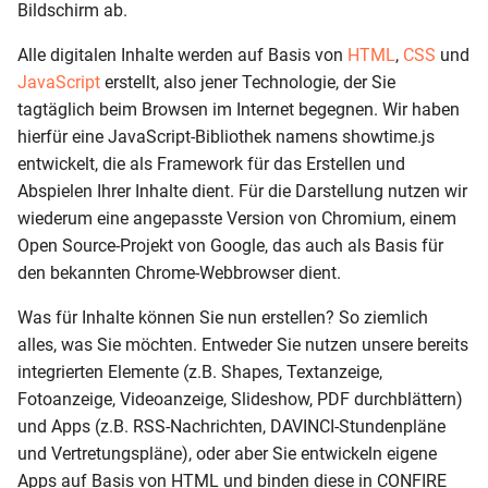
Bildschirm ab.
i
Alle digitalen Inhalte werden auf Basis von
HTML
,
CSS
und
t
JavaScript
erstellt, also jener Technologie, der Sie
i
tagtäglich beim Browsen im Internet begegnen. Wir haben
a
hierfür eine JavaScript-Bibliothek namens showtime.js
entwickelt, die als Framework für das Erstellen und
l
Abspielen Ihrer Inhalte dient. Für die Darstellung nutzen wir
i
wiederum eine angepasste Version von Chromium, einem
Open Source-Projekt von Google, das auch als Basis für
s
den bekannten Chrome-Webbrowser dient.
i
Was für Inhalte können Sie nun erstellen? So ziemlich
e
alles, was Sie möchten. Entweder Sie nutzen unsere bereits
r
integrierten Elemente (z.B. Shapes, Textanzeige,
Fotoanzeige, Videoanzeige, Slideshow, PDF durchblättern)
t
und Apps (z.B. RSS-Nachrichten, DAVINCI-Stundenpläne
und Vertretungspläne), oder aber Sie entwickeln eigene
Apps auf Basis von HTML und binden diese in CONFIRE